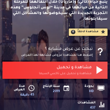
يتبع حياة (كالي) و(ماريانا) خلال انتقالهما للمرحلة
التالية من حياتهما في مدينة “لوس أنجلوس” وهذه
التجربة الجديدة التي سيخوضونها والمشاكل التي
سيقابلونها.
مشاهدة لاحقاََ
0
تبحث عن عرض مشابه ؟
إضغط هنا لمشاهدة عروض مشابهة لهذا العرض
مشاهدة و تحميل
مشاهدة و تحميل على تاكسي السيما
بجودة
سنة الإنتاج
مدة
العرض
2019
HD
45 دقيقة
المشاهدات
437