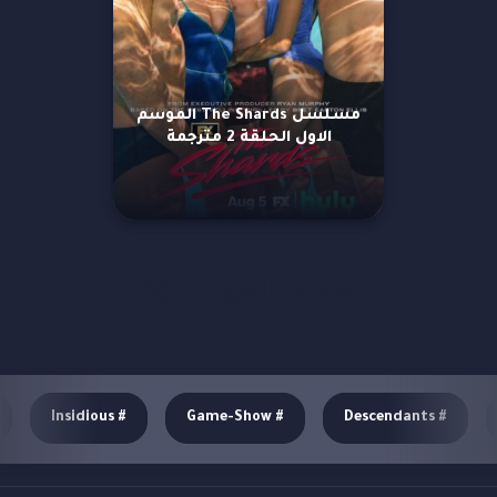
مسلسل The Shards الموسم
الاول الحلقة 2 مترجمة
مزيد من العروض
Insidious
#
Game-Show
#
Descendants
#