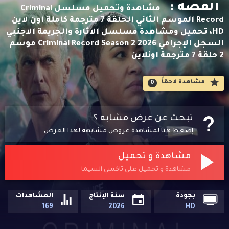
القصه :
مشاهدة وتحميل مسلسل Criminal
Record الموسم الثاني الحلقة 7 مترجمة كاملة اون لاين
HD، تحميل ومشاهدة مسلسل الاثارة والجريمة الاجنبي
السجل الإجرامي Criminal Record Season 2 2026 موسم
2 حلقة 7 مترجمة اونلاين
مشاهدة لاحقاََ
0
تبحث عن عرض مشابه ؟
إضغط هنا لمشاهدة عروض مشابهة لهذا العرض
مشاهدة و تحميل
مشاهدة و تحميل على تاكسي السيما
بجودة
سنة الإنتاج
المشاهدات
169
2026
HD