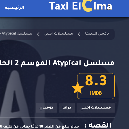
C
Taxi El
ima
الرئيسية
تاكسي السيما
مسلسلات اجنبي
مسلسل Atypical مترجم
مسلسل Atypical الموسم 2 الحلقة 6 مترجمة HD
8.3
IMDB
مسلسلات اجنبي
دراما
كوميدي
القصه :