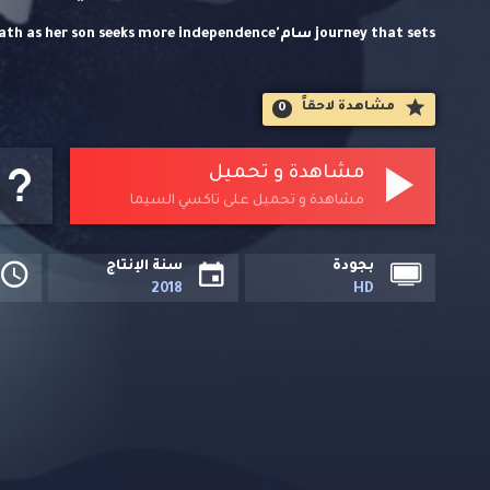
journey that sets سام's mom on her own life-changing path as her son seeks more independence.
مشاهدة لاحقاََ
0
مشاهدة و تحميل
مشاهدة و تحميل على تاكسي السيما
بجودة
سنة الإنتاج
2018
HD