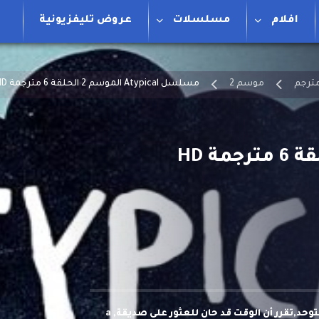
افلام
مسلسلات
عروض تليفزيونية
موسم 2
مسلسل Atypical الموسم 2 الحلقة 6 مترجمة HD
سام,يبلغ من العمر 18 عامًا يعاني من طيف التوحد,تقرر أن الوقت قد حان للعثور على صديقة, a