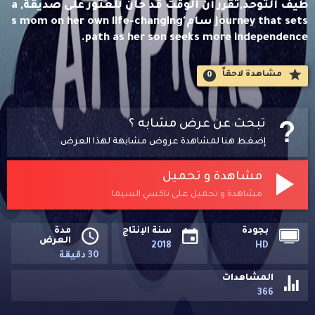
طيف التوحد,تقرر أن الوقت قد حان للعثور على صديقة, a
journey that sets سام's mom on her own life-changing
path as her son seeks more independence.
مشاهدة لاحقاََ
0
تبحث عن عرض مشابه ؟
إضغط هنا لمشاهدة عروض مشابهة لهذا العرض
مشاهدة و تحميل
مشاهدة و تحميل على تاكسي السيما
بجودة
سنة الإنتاج
مدة
العرض
2018
HD
30 دقيقة
المشاهدات
366