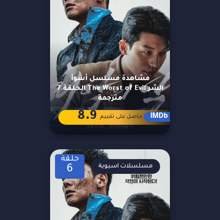
مشاهدة مسلسل أسوأ
الشر The Worst of Evil الحلقة 7
مترجمة
8.9
IMDb
حاصل على تقييم
حلقة
مسلسلات اسيوية
6