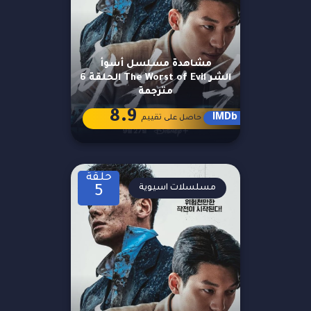
مشاهدة مسلسل أسوأ
الشر The Worst of Evil الحلقة 6
مترجمة
8.9
IMDb
حاصل على تقييم
حلقة
مسلسلات اسيوية
5