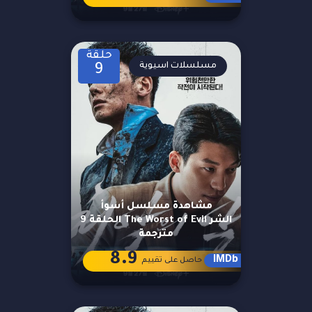
حلقة
مسلسلات اسيوية
9
مشاهدة مسلسل أسوأ
الشر The Worst of Evil الحلقة 9
مترجمة
8.9
IMDb
حاصل على تقييم