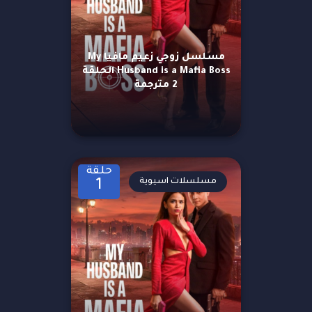
مسلسل زوجي زعيم مافيا My
Husband is a Mafia Boss الحلقة
2 مترجمة
حلقة
مسلسلات اسيوية
1