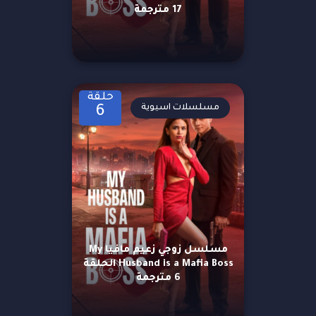
17 مترجمة
حلقة
مسلسلات اسيوية
6
مسلسل زوجي زعيم مافيا My
Husband is a Mafia Boss الحلقة
6 مترجمة