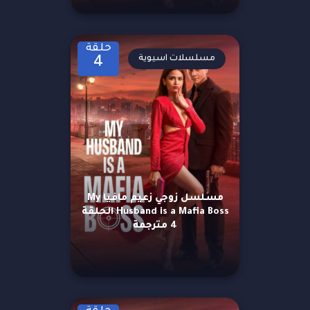
حلقة
مسلسلات اسيوية
4
مسلسل زوجي زعيم مافيا My
Husband is a Mafia Boss الحلقة
4 مترجمة