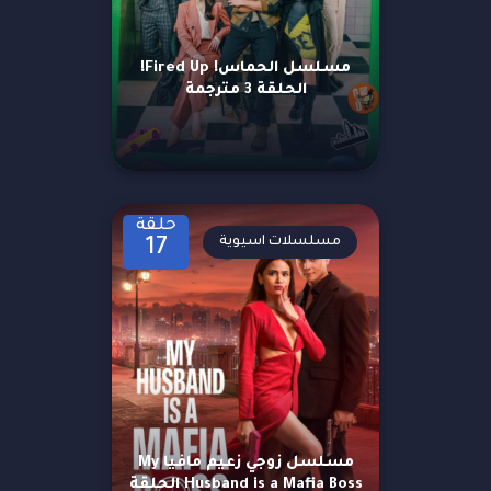
مسلسل الحماس! Fired Up!
الحلقة 3 مترجمة
حلقة
مسلسلات اسيوية
17
مسلسل زوجي زعيم مافيا My
Husband is a Mafia Boss الحلقة