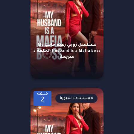
مسلسل زوجي زعيم مافيا My
Husband is a Mafia Boss الحلقة 3
مترجمة
حلقة
مسلسلات اسيوية
2