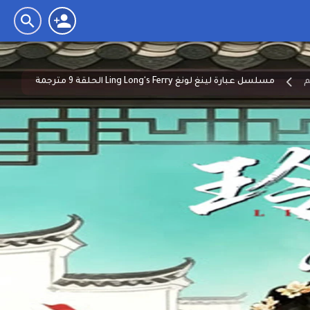
مسلسل عبارة لينغ لونغ Ling Long's Ferry الحلقة 9 مترجمة