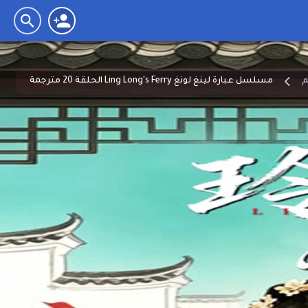
مسلسل عبارة لينغ لونغ Ling Long's Ferry الحلقة 20 مترجمة