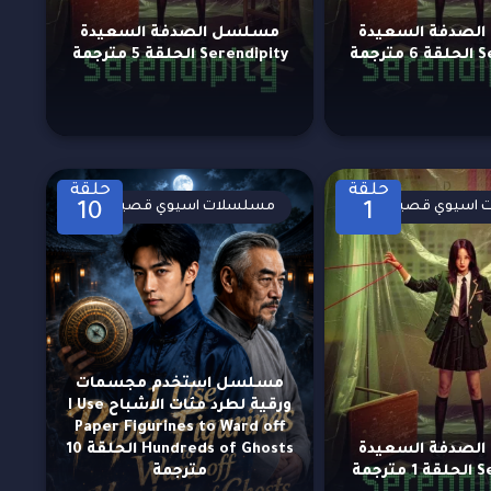
لصدفة السعيدة
مسلسل الصدفة السعيدة
رجمة
Serendipity الحلقة 5 مترجمة
حلقة
حلقة
اسيوي قصيرة
مسلسلات اسيوي قصيرة
10
1
مسلسل استخدم مجسمات
ورقية لطرد مئات الاشباح I Use
Paper Figurines to Ward off
لصدفة السعيدة
Hundreds of Ghosts الحلقة 10
رجمة
مترجمة