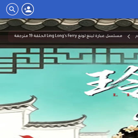
مسلسل عبارة لينغ لونغ Ling Long's Ferry الحلقة 19 مترجمة