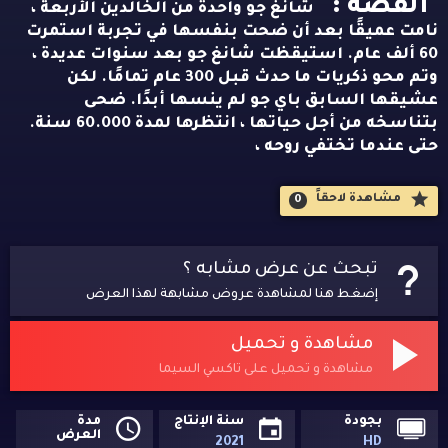
القصه :
شانغ جو واحدة من الخالدين الأربعة ،
نامت عميقًا بعد أن ضحت بنفسها في تجربة استمرت
60 ألف عام. استيقظت شانغ جو بعد سنوات عديدة ،
وتم محو ذكريات ما حدث قبل 300 عام تمامًا. لكن
عشيقها السابق باي جو لم ينسها أبدًا. ضحى
بتناسخه من أجل حياتها ، انتظرها لمدة 60.000 سنة.
حتى عندما تختفي روحه ،
مشاهدة لاحقاََ
0
تبحث عن عرض مشابه ؟
إضغط هنا لمشاهدة عروض مشابهة لهذا العرض
مشاهدة و تحميل
مشاهدة و تحميل على تاكسي السيما
بجودة
سنة الإنتاج
مدة
العرض
2021
HD