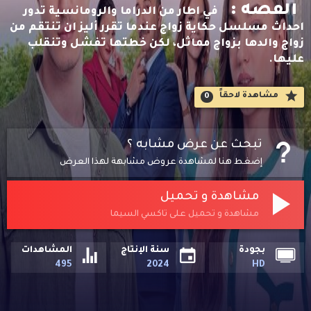
القصه :
في اطار من الدراما والرومانسية تدور
احداث مسلسل حكاية زواج عندما تقرر أليز ان تنتقم من
زواج والدها بزواج مماثل، لكن خطتها تفشل وتنقلب
عليها.
مشاهدة لاحقاََ
0
تبحث عن عرض مشابه ؟
إضغط هنا لمشاهدة عروض مشابهة لهذا العرض
مشاهدة و تحميل
مشاهدة و تحميل على تاكسي السيما
بجودة
سنة الإنتاج
المشاهدات
495
2024
HD