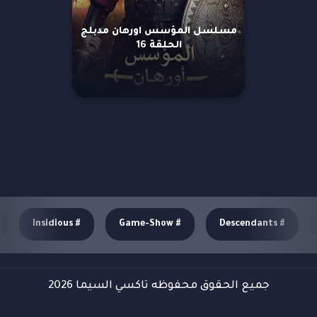
مسلسل المؤسس اورهان مدبلج
الحلقة 16
مزيد من العروض
Insidious
#
Game-Show
#
Descendants
#
جميع الحقوق محفوظه تاكسي السيما 2026