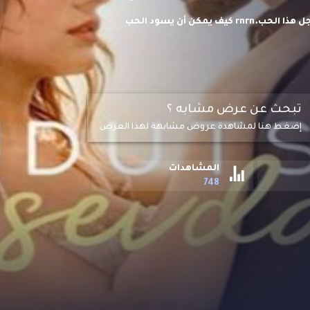
القصة نشاهد حب شخصيتين من عوالم مختلفة وصراعهما من أجل هذا الحب.rnrn كيف يمكن أن يسود الحب
اللامحدودها
تبحث عن عرض مشابه ؟
إضغط هنا لمشاهدة عروض مشابهة لهذا العرض
المشاهدات
748