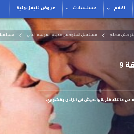
افلام
مسلسلات
عروض تليفزيونية
توحش مدبلج
مسلسل المتوحش مدبلج الموسم الثاني
مسلسل المتوحش
 من عائلته الثرية والعيش في الزقاق والشوارع.