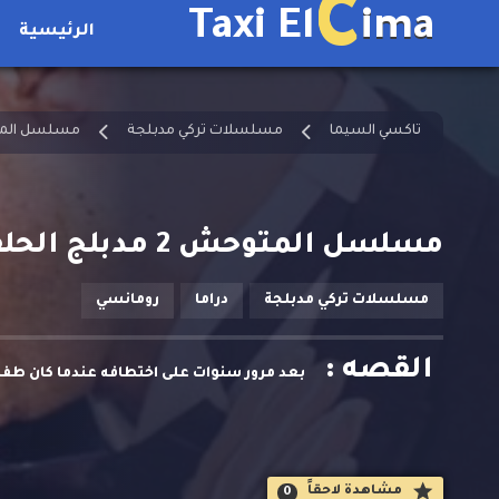
C
Taxi El
ima
الرئيسية
تاكسي السيما
مسلسلات تركي مدبلجة
مسلسل الم
مسلسل المتوحش 2 مدبلج الحلقة 9
مسلسلات تركي مدبلجة
دراما
رومانسي
القصه :
بعد مرور سنوات على اختطافه عندما كان طفلا
مشاهدة لاحقاََ
0