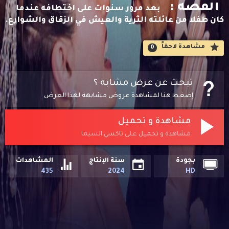
القصه :
بعد مرور سنوات على اختطافه عندما
كان طفلا من عائلته الثرية والعيش في الزقاق والشوارع.
مشاهدة لاحقاََ
0
تبحث عن عرض مشابه ؟
إضغط هنا لمشاهدة عروض مشابهة لهذا العرض
مشاهدة و تحميل
مشاهدة و تحميل على تاكسي السيما
بجودة
سنة الإنتاج
المشاهدات
435
2024
HD