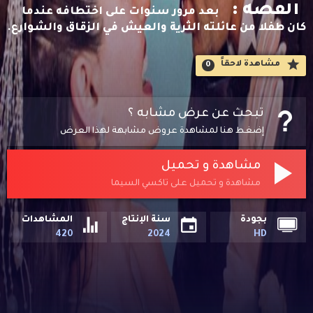
القصه :
بعد مرور سنوات على اختطافه عندما
كان طفلا من عائلته الثرية والعيش في الزقاق والشوارع.
مشاهدة لاحقاََ
0
تبحث عن عرض مشابه ؟
إضغط هنا لمشاهدة عروض مشابهة لهذا العرض
مشاهدة و تحميل
مشاهدة و تحميل على تاكسي السيما
بجودة
سنة الإنتاج
المشاهدات
420
2024
HD