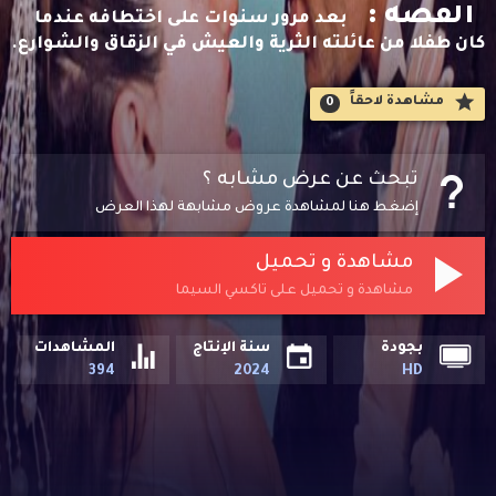
القصه :
بعد مرور سنوات على اختطافه عندما
كان طفلا من عائلته الثرية والعيش في الزقاق والشوارع.
مشاهدة لاحقاََ
0
تبحث عن عرض مشابه ؟
إضغط هنا لمشاهدة عروض مشابهة لهذا العرض
مشاهدة و تحميل
مشاهدة و تحميل على تاكسي السيما
بجودة
سنة الإنتاج
المشاهدات
394
2024
HD