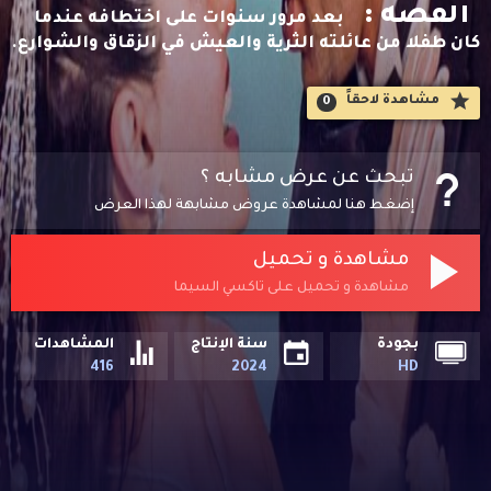
القصه :
بعد مرور سنوات على اختطافه عندما
كان طفلا من عائلته الثرية والعيش في الزقاق والشوارع.
مشاهدة لاحقاََ
0
تبحث عن عرض مشابه ؟
إضغط هنا لمشاهدة عروض مشابهة لهذا العرض
مشاهدة و تحميل
مشاهدة و تحميل على تاكسي السيما
بجودة
سنة الإنتاج
المشاهدات
416
2024
HD