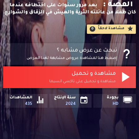
القصه :
بعد مرور سنوات على اختطافه عندما
كان طفلا من عائلته الثرية والعيش في الزقاق والشوارع.
مشاهدة لاحقاََ
0
تبحث عن عرض مشابه ؟
إضغط هنا لمشاهدة عروض مشابهة لهذا العرض
مشاهدة و تحميل
مشاهدة و تحميل على تاكسي السيما
بجودة
سنة الإنتاج
المشاهدات
435
2024
HD