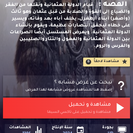
القصه :
قيام الدولة العثمانية ونقلها من الفقر
والضياع إلى القوة والصلابة من قبل عثمان وهو ثالث
(وأصغر) أبناء أرطغرل، يخلف أباه بعد وفاته، ويسير
على خطاه ليحقق انتصارات عظيمة، ويقوم بإنشاء
الدولة العثمانية. ويعرض المسلسل أيضًا الصراعات
بين الدولة العثمانية والمغول والتتار والصليبين
والفرس والروم.
مشاهدة لاحقاََ
0
تبحث عن عرض مشابه ؟
إضغط هنا لمشاهدة عروض مشابهة لهذا العرض
مشاهدة و تحميل
مشاهدة و تحميل على تاكسي السيما
بجودة
سنة الإنتاج
المشاهدات