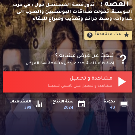
القصه :
تدور قصة المسلسل حول : في حرب
البوسنة، تحولت صداقات البوسنيين والصرب إلى
عداوات، وسط جرائم وتعذيب وصراع للبقاء
مشاهدة لاحقاََ
0
تبحث عن عرض مشابه ؟
إضغط هنا لمشاهدة عروض مشابهة لهذا العرض
مشاهدة و تحميل
مشاهدة و تحميل على تاكسي السيما
بجودة
سنة الإنتاج
المشاهدات
399
2024
HD