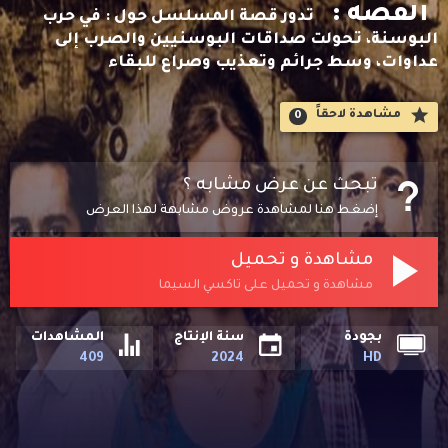
القصه :
تدور قصة المسلسل حول : في حرب
البوسنة، تحولت صداقات البوسنيين والصرب إلى
عداوات، وسط جرائم وتعذيب وصراع للبقاء
مشاهدة لاحقاََ
0
تبحث عن عرض مشابه ؟
إضغط هنا لمشاهدة عروض مشابهة لهذا العرض
مشاهدة و تحميل
مشاهدة و تحميل على تاكسي السيما
بجودة
سنة الإنتاج
المشاهدات
409
2024
HD