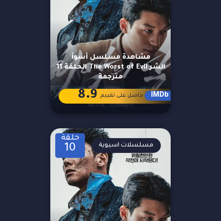
مشاهدة مسلسل أسوأ
الشر The Worst of Evil الحلقة 11
مترجمة
8.9
IMDb
حاصل على تقييم
حلقة
مسلسلات اسيوية
10