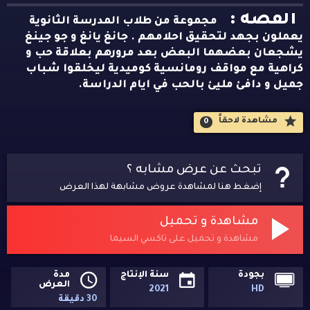
القصه :
مجموعة من طلاب المدرسة الثانوية
يعملون بجهد لتحقيق احلامهم . جانغ يانغ و جو جينغ
يشجعان بعضهما البعض بعد مرورهم بعلاقة حب و
كراهية مع مواقف رومانسية كوميدية ليخلقوا شباب
جميل و دافئ مليئ بالحب في ايام الدراسة.
مشاهدة لاحقاََ
0
تبحث عن عرض مشابه ؟
إضغط هنا لمشاهدة عروض مشابهة لهذا العرض
مشاهدة و تحميل
مشاهدة و تحميل على تاكسي السيما
بجودة
سنة الإنتاج
مدة
العرض
2021
HD
30 دقيقة