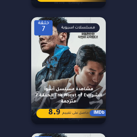
حلقة
مسلسلات اسيوية
7
مشاهدة مسلسل أسوأ
الشر The Worst of Evil الحلقة 7
مترجمة
8.9
IMDb
حاصل على تقييم