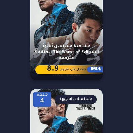
مشاهدة مسلسل أسوأ
الشر The Worst of Evil الحلقة 5
مترجمة
8.9
IMDb
حاصل على تقييم
حلقة
مسلسلات اسيوية
4