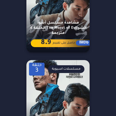
مشاهدة مسلسل أسوأ
الشر The Worst of Evil الحلقة 4
مترجمة
8.9
IMDb
حاصل على تقييم
حلقة
مسلسلات اسيوية
3