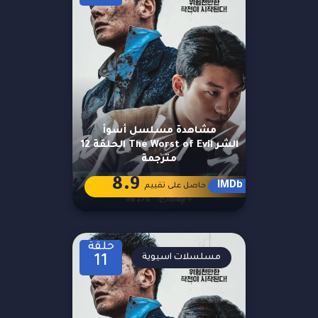
مشاهدة مسلسل أسوأ
الشر The Worst of Evil الحلقة 12
مترجمة
8.9
IMDb
حاصل على تقييم
حلقة
مسلسلات اسيوية
11