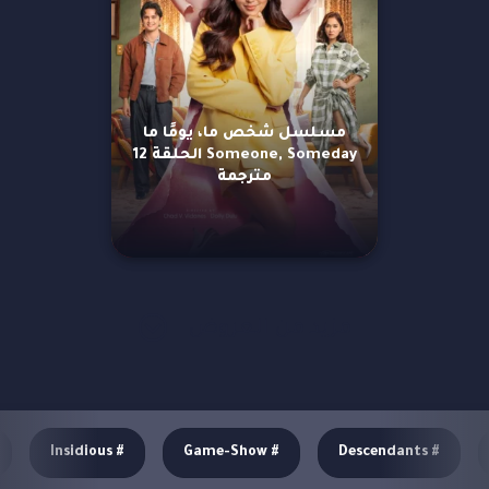
مسلسل شخص ما، يومًا ما
Someone, Someday الحلقة 12
مترجمة
مزيد من العروض
Insidious
#
Game-Show
#
Descendants
#