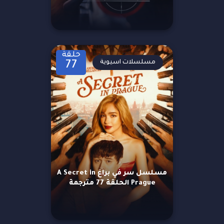
حلقة
مسلسلات اسيوية
77
مسلسل سر في براغ A Secret in
Prague الحلقة 77 مترجمة