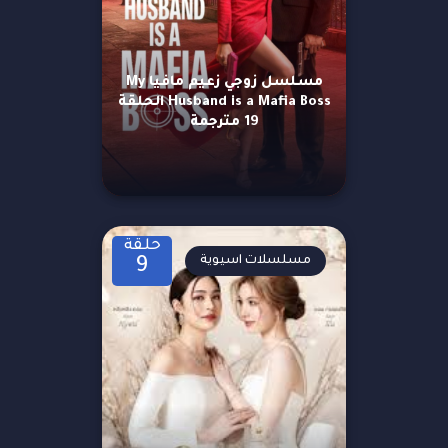
مسلسل زوجي زعيم مافيا My
Husband is a Mafia Boss الحلقة
19 مترجمة
حلقة
مسلسلات اسيوية
9