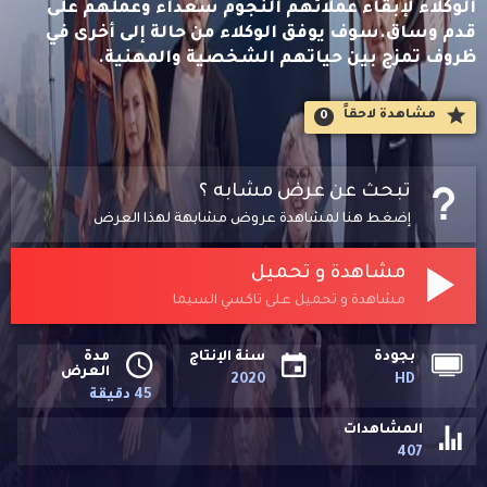
الوكلاء لإبقاء عملائهم النجوم سعداء وعملهم على
قدم وساق.سوف يوفق الوكلاء من حالة إلى أخرى في
ظروف تمزج بين حياتهم الشخصية والمهنية.
مشاهدة لاحقاََ
0
تبحث عن عرض مشابه ؟
إضغط هنا لمشاهدة عروض مشابهة لهذا العرض
مشاهدة و تحميل
مشاهدة و تحميل على تاكسي السيما
بجودة
سنة الإنتاج
مدة
العرض
2020
HD
45 دقيقة
المشاهدات
407