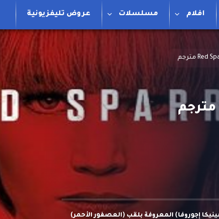
افلام
مسلسلات
عروض تليفزيونية
نيكا إجوروفا) المعروفة بلقب (العصفور الأحمر)