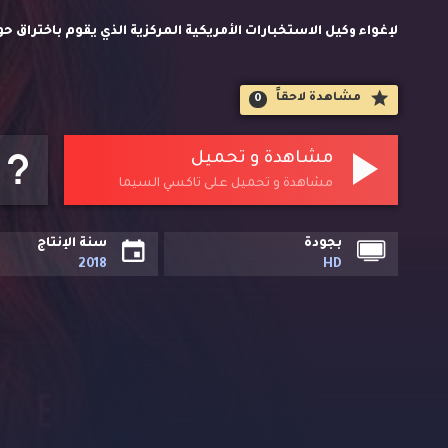
لإغواء وكيل الاستخبارات الأمريكية المركزية الذي يقوم باختراق ح
يصطدمان - هو وهي - سويًا في جو مشحون بالخداع والعاطفة، وهو
مشاهدة لاحقاََ
0
يعرض حياتهما وحياة الآخرين للخطر.
مشاهدة و تحميل
مشاهدة و تحميل على تاكسي السيما
بجودة
سنة الإنتاج
2018
HD