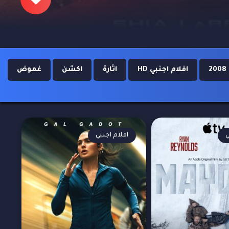
2
افلام اجنبي HD
اثارة
اكشن
غموض
ي
افلام اجنبي