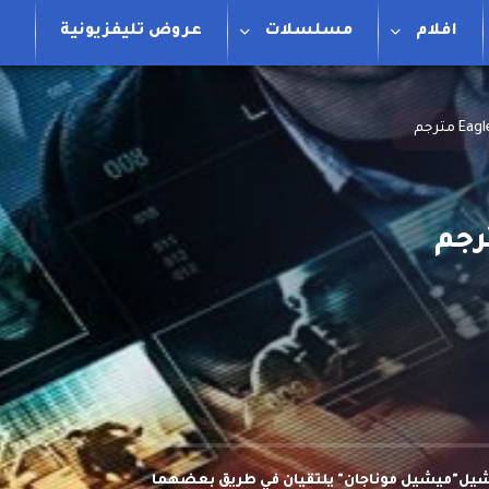
افلام
مسلسلات
عروض تليفزيونية
راشيل"ميشيل موناجان" يلتقيان في طريق بعضهما