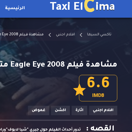
C
Taxi El
ima
الرئيسية
تاكسي السيما
افلام اجنبي
مشاهدة فيلم Eagle Eye 2008 مترجم
مشاهدة فيلم Eagle Eye 2008 مترجم
6.6
IMDB
افلام اجنبي
اثارة
اكشن
غموض
القصه :
تدور أحداث الفيلم حول جيري "شيا لابوف"و