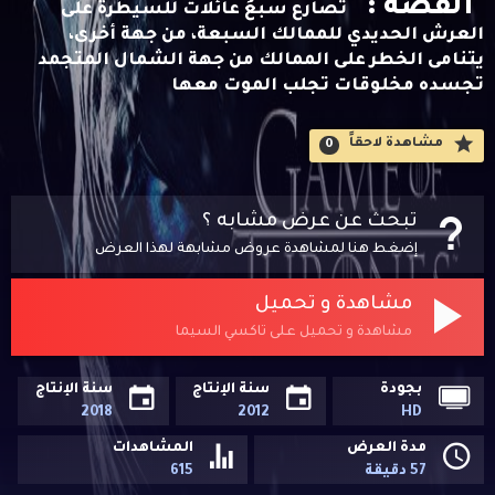
القصه :
تصارع سبعُ عائلات للسيطرة على
العرش الحديدي للممالك السبعة، من جهة أخرى،
يتنامى الخطر على الممالك من جهة الشمال المتجمد
تجسده مخلوقات تجلب الموت معها
مشاهدة لاحقاََ
0
تبحث عن عرض مشابه ؟
إضغط هنا لمشاهدة عروض مشابهة لهذا العرض
مشاهدة و تحميل
مشاهدة و تحميل على تاكسي السيما
بجودة
سنة الإنتاج
سنة الإنتاج
2018
2012
HD
مدة العرض
المشاهدات
57 دقيقة
615