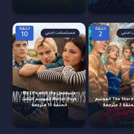
حلقة
حلقة
اجنبي
مسلسلات اجنبي
10
2
مسلسل My Life with the
مسلسل The Shards الموسم
Walter Boys الموسم الثالث
ة 2 مترجمة
الحلقة 10 مترجمة