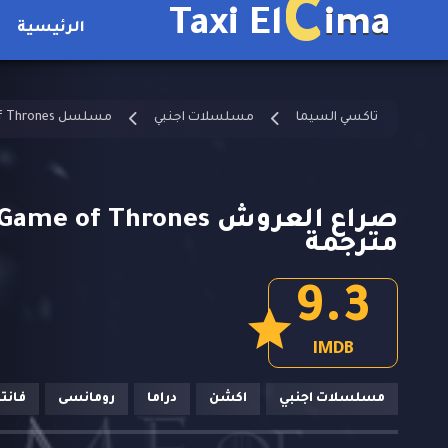
C
Taxi El
ima
الرئيسية
تاكسي السيما
مسلسلات اجنبي
مسلسل Game of Thrones مترجم
مترجمة
9.3
IMDB
مسلسلات اجنبي
اكشن
دراما
رومانسى
فانتا