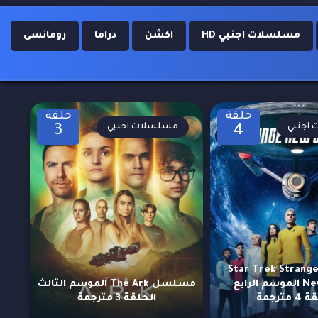
مسلسلات اجنبي HD
اكشن
دراما
رومانسى
حلقة
حلقة
اجنبي
مسلسلات اجنبي
3
4
سلسل Star Trek Strange
New Worlds الموسم الرابع
مسلسل The Ark الموسم الثالث
مترجمة
الحلقة 3 مترجمة