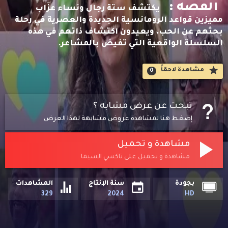
القصه :
يكتشف ستة رجال ونساء عزّاب
مميزين قواعد الرومانسية الجديدة والعصرية في رحلة
بحثهم عن الحب، ويعيدون اكتشاف ذاتهم في هذه
السلسلة الواقعية التي تفيض بالمشاعر.
مشاهدة لاحقاََ
0
تبحث عن عرض مشابه ؟
إضغط هنا لمشاهدة عروض مشابهة لهذا العرض
مشاهدة و تحميل
مشاهدة و تحميل على تاكسي السيما
بجودة
سنة الإنتاج
المشاهدات
329
2024
HD