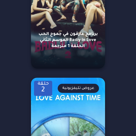
برنامج غارقون في جموح الحب
Badly in Love الموسم الثاني
الحلقة 1 مترجمة
حلقة
عروض تليفزيونية
2