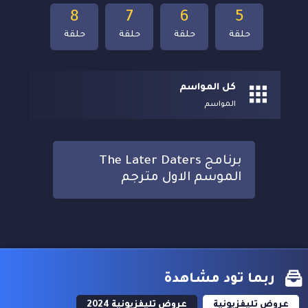
8
7
6
5
حلقة
حلقة
حلقة
حلقة
كل المواسم
المواسم
برنامج The Later Daters
الموسم الاول مترجم
ربما تود مشاهدة
عروض تليفزيونية
عروض تليفزيونية 2024