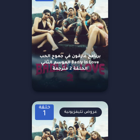
برنامج غارقون في جموح الحب
Badly in Love الموسم الثاني
الحلقة 2 مترجمة
حلقة
عروض تليفزيونية
1