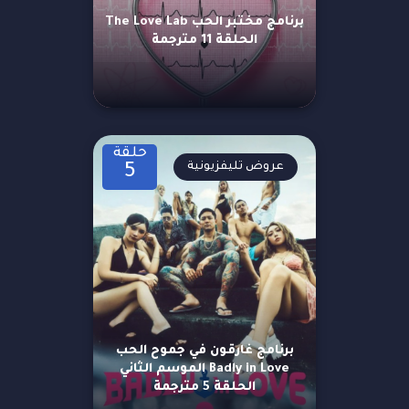
برنامج مختبر الحب The Love Lab
الحلقة 11 مترجمة
حلقة
عروض تليفزيونية
5
برنامج غارقون في جموح الحب
Badly in Love الموسم الثاني
الحلقة 5 مترجمة