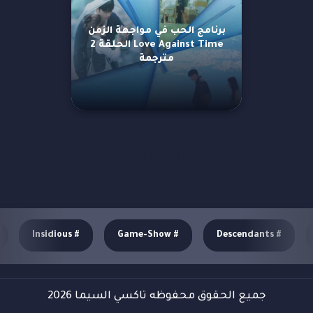
برنامج الحب في مواجهة الزمن
Love Against Time الحلقة 2
مترجمة
مزيد من العروض
Insidious
#
Game-Show
#
Descendants
#
جميع الحقوق محفوظه تاكسي السيما 2026