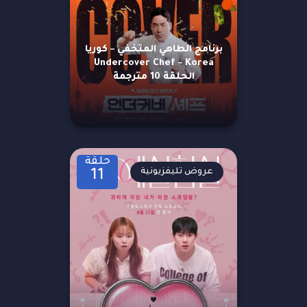
برنامج الطاهي المتخفي – كوريا
Undercover Chef – Korea
الحلقة 10 مترجمة
حلقة
عروض تليفزيونية
11