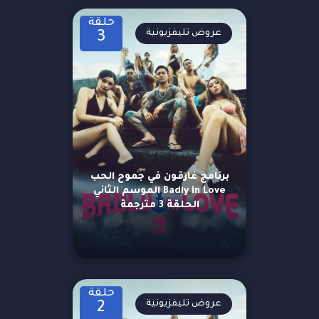
حلقة
عروض تليفزيونية
3
برنامج غارقون في جموح الحب
Badly in Love الموسم الثاني
الحلقة 3 مترجمة
حلقة
عروض تليفزيونية
2