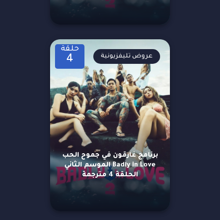
حلقة
عروض تليفزيونية
4
برنامج غارقون في جموح الحب
Badly in Love الموسم الثاني
الحلقة 4 مترجمة