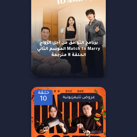
برنامج التوافق من أجل الزواج
Match to Marry الموسم الثاني
الحلقة 8 مترجمة
حلقة
عروض تليفزيونية
10