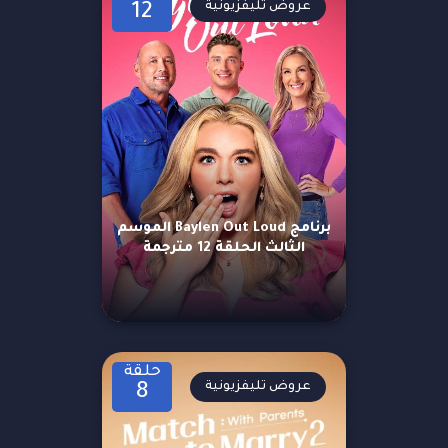
عروض تليفزيونية
12
برنامج Baylen Out Loud الموسم
الثالث الحلقة 12 مترجمة
حلقة
عروض تليفزيونية
8