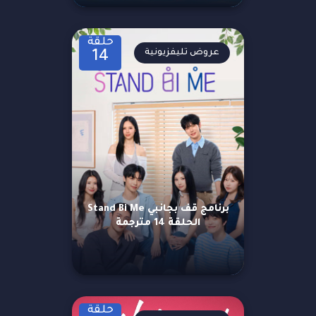
حلقة
عروض تليفزيونية
14
برنامج قف بجانبي Stand Bi Me
الحلقة 14 مترجمة
حلقة