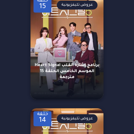
حلقة
عروض تليفزيونية
15
برنامج إشارة القلب Heart Signal
الموسم الخامس الحلقة 15
مترجمة
حلقة
عروض تليفزيونية
14