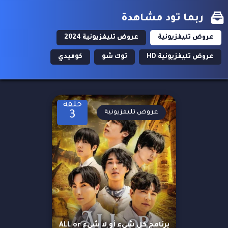
ربما تود مشاهدة
عروض تليفزيونية
عروض تليفزيونية 2024
عروض تليفزيونية HD
توك شو
كوميدي
حلقة
عروض تليفزيونية
3
برنامج كل شيء أو لا شيء ALL or