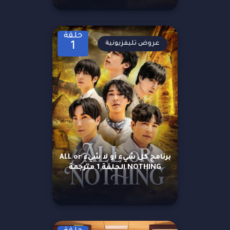
حلقة
عروض تليفزيونية
1
برنامج كل شيء أو لا شيء ALL or
NOTHING الحلقة 1 مترجمة