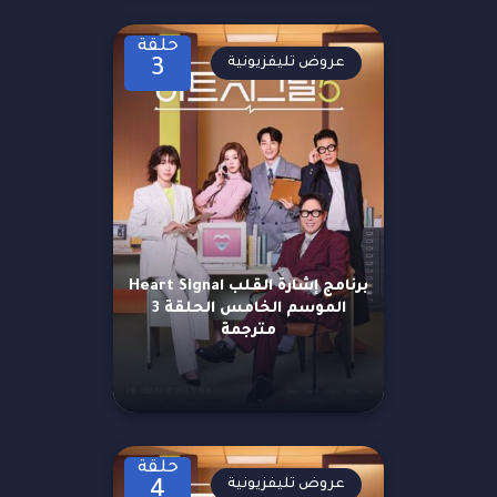
حلقة
عروض تليفزيونية
3
برنامج إشارة القلب Heart Signal
الموسم الخامس الحلقة 3
مترجمة
حلقة
عروض تليفزيونية
4