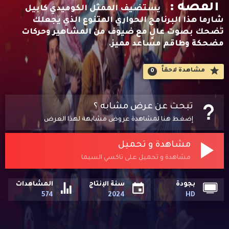
القصه :
يستضيف الممثل الكوميدي كابيل
شارما هذا البرنامج الحواري المتنوع الذي يجعلك
تضحك بصوت عالٍ مع ضيوف من المشاهير وحركات
مضحكة وطاقم مساعد مميز.
مشاهدة لاحقاََ
0
تبحث عن عرض مشابه ؟
إضغط هنا لمشاهدة عروض مشابهة لهذا العرض
مشاهدة و تحميل
مشاهدة و تحميل على تاكسي السيما
بجودة
سنة الإنتاج
المشاهدات
574
2024
HD