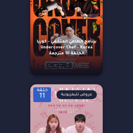
برنامج الطاهي المتخفي – كوريا
Undercover Chef – Korea
الحلقة 10 مترجمة
حلقة
عروض تليفزيونية
11