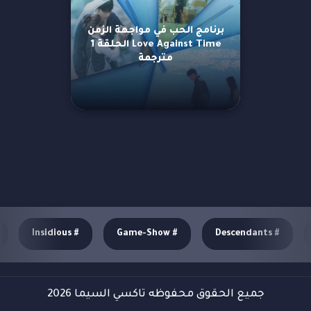
برنامج الحب في مواجهة الزمن
Love Against Time الحلقة 1
مترجمة
مزيد من العروض
Insidious
#
Game-Show
#
Descendants
#
جميع الحقوق محفوظه تاكسي السيما 2026