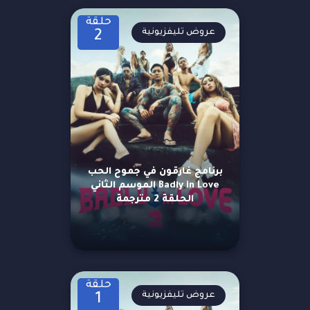
حلقة
عروض تليفزيونية
2
برنامج غارقون في جموح الحب
Badly in Love الموسم الثاني
الحلقة 2 مترجمة
حلقة
عروض تليفزيونية
1