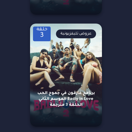
حلقة
عروض تليفزيونية
3
برنامج غارقون في جموح الحب
Badly in Love الموسم الثاني
الحلقة 3 مترجمة