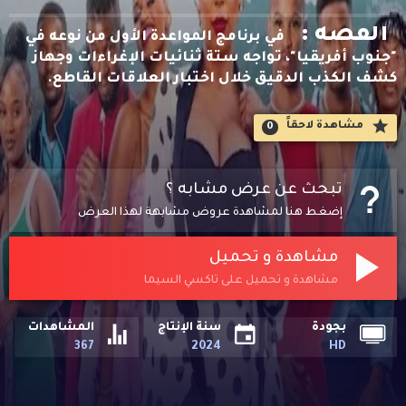
القصه :
في برنامج المواعدة الأول من نوعه في
"جنوب أفريقيا"، تواجه ستة ثنائيات الإغراءات وجهاز
كشف الكذب الدقيق خلال اختبار العلاقات القاطع.
مشاهدة لاحقاََ
0
تبحث عن عرض مشابه ؟
إضغط هنا لمشاهدة عروض مشابهة لهذا العرض
مشاهدة و تحميل
مشاهدة و تحميل على تاكسي السيما
بجودة
سنة الإنتاج
المشاهدات
367
2024
HD