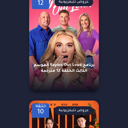
عروض تليفزيونية
12
برنامج Baylen Out Loud الموسم
الثالث الحلقة 12 مترجمة
حلقة
عروض تليفزيونية
10