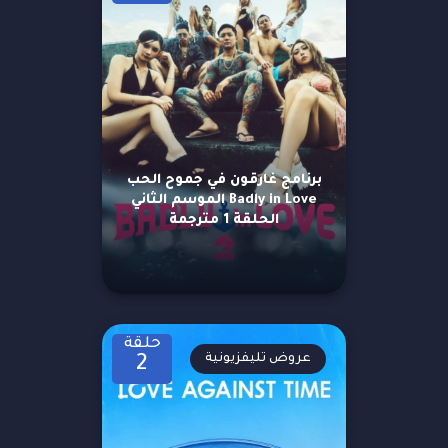
برنامج غارقون في جموح الحب
Badly in Love الموسم الثاني
الحلقة 1 مترجمة
حلقة
عروض تليفزيونية
2