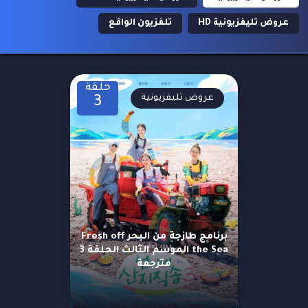
عروض تليفزيونية HD
تلفزيون الواقع
حلقة
عروض تليفزيونية
3
برنامج طازجة من البحر Fresh off
the Sea الموسم الثالث الحلقة 3
مترجمة