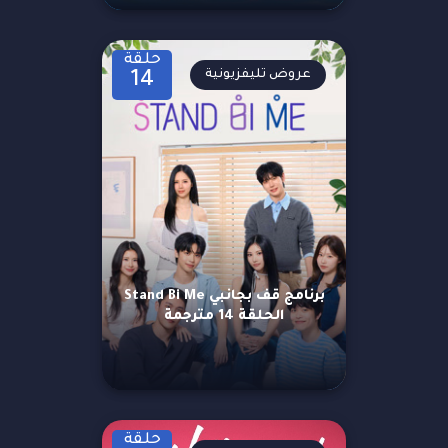
حلقة
عروض تليفزيونية
14
برنامج قف بجانبي Stand Bi Me
الحلقة 14 مترجمة
حلقة