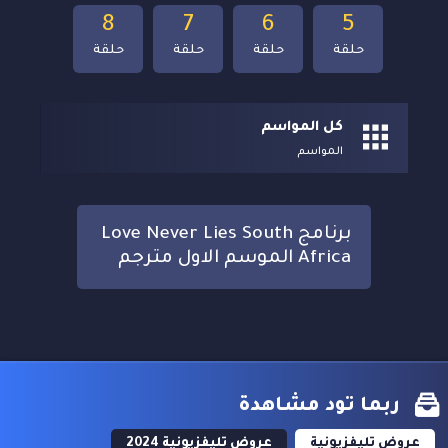
8
7
6
5
حلقة
حلقة
حلقة
حلقة
كل المواسم
المواسم
برنامج Love Never Lies South
Africa الموسم الاول مترجم
ربما تود مشاهدة
عروض تليفزيونية
عروض تليفزيونية 2024