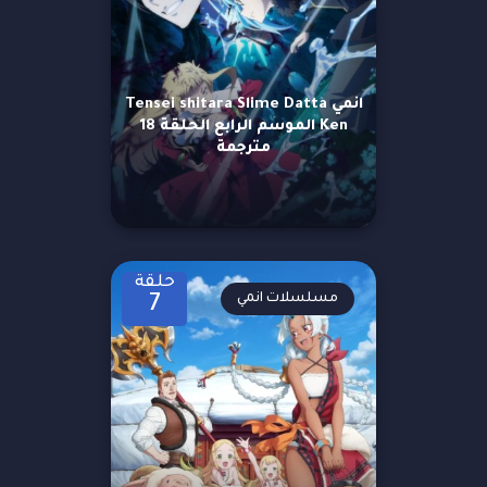
انمي Tensei shitara Slime Datta
Ken الموسم الرابع الحلقة 18
مترجمة
حلقة
مسلسلات انمي
7