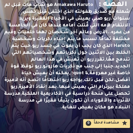
القصه :
Amakawa Haruto هو شاب مات قبل لم
شمله مع صديق طفولته الذي اختفى قبل خمس
سنوات.ريو صبي يعيش في الأحياء الفقيرة ويريد
الانتقام لأمه التي قُتلت أمامه عندما كان في الخامسة
من عمره..الأرض وعالم آخر.شخصان لهما خلفيات وقيم
مختلفة تمامًا.لسبب ما,يتم إحياء ذكريات وشخصية
Haruto الذي كان يجب أن يموت في جسد ريو.حيث يتم
الخلط بين الاثنين حول ذكرياتهم وشخصياتهم التي
تندمج معًا,تقرر ريو أن تعيش في هذا العالم
الجديد.جنبا إلى جنب مع ذكريات هاروتو,ريو توقظ قوة
خاصة غير معروفة,& quot؛ ,يمكنه أن يعيش حياة
أفضل.لكن قبل ذلك,يواجه ريو اختطافًا اتضح أنه لأميرة
مملكة بيرترام التي يعيش فيها.بعد إنقاذ الأميرة,ريو
تحصل على منحة دراسية في الأكاديمية الملكية,مدرسة
للأثرياء والأقوياء.أن تكون يتيمًا فقيرًا في مدرسة
النبلاء هو مكان بغيض للغاية.
مشاهدة لاحقاََ
0