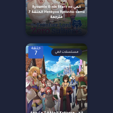
انمي Ryoumin 0-nin Start no
Henkyou Ryoushu-sama الحلقة 7
مترجمة
حلقة
مسلسلات انمي
7