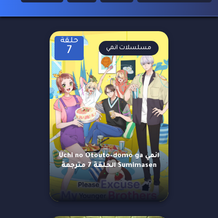
حلقة
مسلسلات انمي
7
انمي Uchi no Otouto-domo ga
Sumimasen الحلقة 7 مترجمة