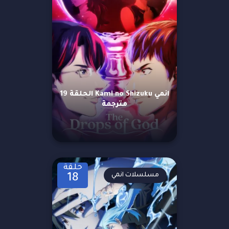
انمي Kami no Shizuku الحلقة 19
مترجمة
حلقة
مسلسلات انمي
18