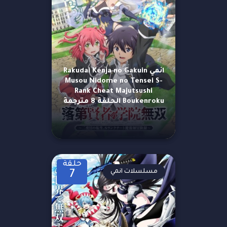
انمي Rakudai Kenja no Gakuin
Musou Nidome no Tensei S-
Rank Cheat Majutsushi
Boukenroku الحلقة 8 مترجمة
حلقة
مسلسلات انمي
7