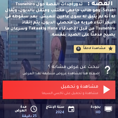
القصه :
تدور أحداث القصة حول Tsunehiro
Sasaki، وهو طالب جامعي مكتئب ومثقل بالديون، ويُقال
له أنه لم يتبق له سوى عامين للعيش. بعد سقوطه في
البحر أثناء هروبه من محصلي الديون، يتم إنقاذ
Tsunehiro من قبل الأصدقاء Hana وTakaaki وسرعان ما
يصبح مدمنًا على الصيد بنفسه.
مشاهدة لاحقاََ
0
تبحث عن عرض مشابه ؟
إضغط هنا لمشاهدة عروض مشابهة لهذا العرض
مشاهدة و تحميل
مشاهدة و تحميل على تاكسي السيما
بجودة
سنة الإنتاج
مدة
العرض
2024
HD
25 دقيقة