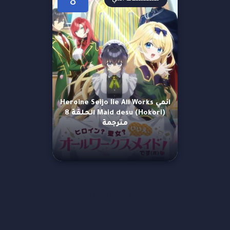
8
انمي Heroine Seijo Iie All Works
Maid desu (Hokori) الحلقة 8
مترجمة
مزيد من العروض