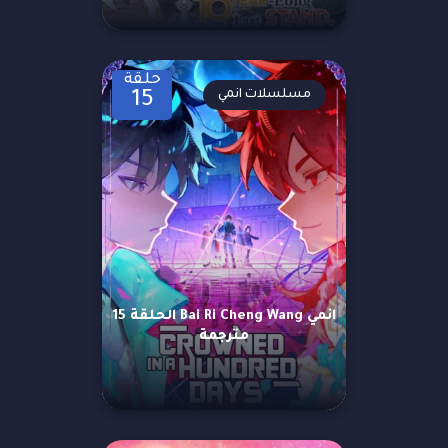
حلقة
مسلسلات انمي
15
انمي Bai Ri Cheng Wang الحلقة 15
مترجمة