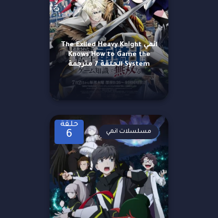
انمي The Exiled Heavy Knight
Knows How to Game the
System الحلقة 7 مترجمة
حلقة
مسلسلات انمي
6