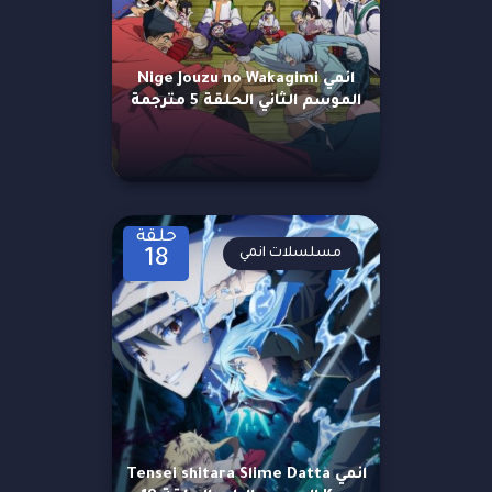
انمي Nige Jouzu no Wakagimi
الموسم الثاني الحلقة 5 مترجمة
حلقة
مسلسلات انمي
18
انمي Tensei shitara Slime Datta