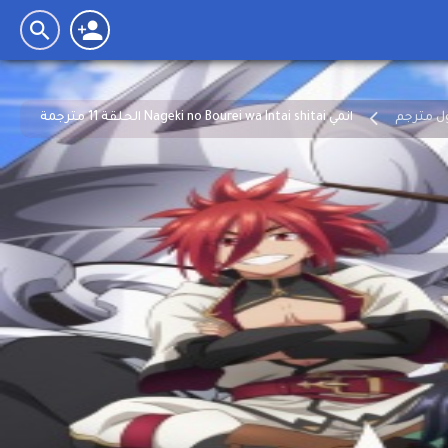
انمي Nageki no Bourei wa Intai shitai الحلقة 11 مترجمة