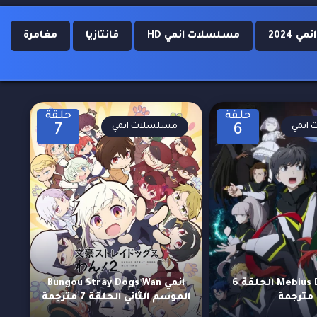
 2024
مسلسلات انمي HD
فانتازيا
مغامرة
حلقة
حلقة
انمي
مسلسلات انمي
7
6
انمي Mebius Dust الحلقة 6
انمي Bungou Stray Dogs Wan
مترجمة
الموسم الثاني الحلقة 7 مترجمة