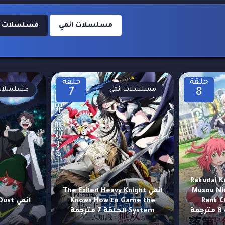
مسلسلات انمي
مسلسلات انمي
حلقة
حلقة
مسلسلات انمي
مسلسلات 
7
8
Rakudai Ken
Musou Ni
انمي The Exiled Heavy Knight
Knows How to Game the
Rank C
System الحلقة 7 مترجمة