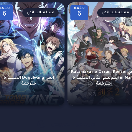
حلقة
حلقة
مسلسلات انمي
مسلسلات انمي
6
6
انمي Katainaka no Ossan, Kensei
ni Naru الموسم الثاني الحلقة 6
انمي Dogulwang الحلقة 6
مترجمة
مترجمة
مزيد من العروض