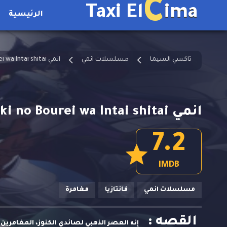
C
Taxi El
ima
الرئيسية
تاكسي السيما
مسلسلات انمي
انمي Nageki no Bourei wa Intai shitai مترجم
انمي Nageki no Bourei wa Intai shitai الحلقة 11 مترجمة
7.2
IMDB
مسلسلات انمي
فانتازيا
مغامرة
القصه :
إنه العصر الذهبي لصائدي الكنوز، المغامري