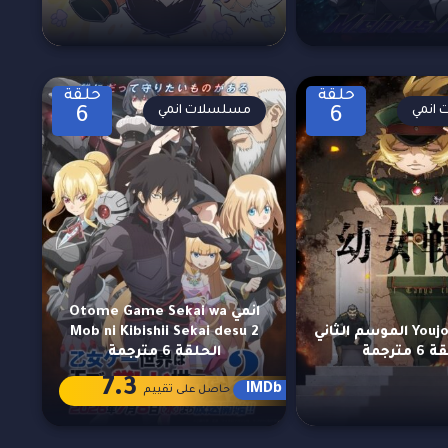
حلقة
حلقة
انمي
مسلسلات انمي
6
6
انمي Otome Game Sekai wa
انمي Youjo Senki الموسم الثاني
Mob ni Kibishii Sekai desu 2
 مترجمة
الحلقة 6 مترجمة
7.3
IMDb
حاصل على تقييم