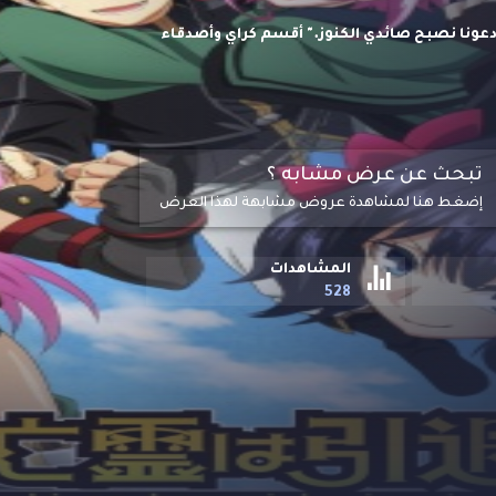
"دعونا نصبح صائدي الكنوز." أقسم كراي وأصدقاء
ن يموت في اليوم الذي أدرك فيه كراي أنه غير مؤهل
 خوف كراي على حياته. بينما يتقدم أصدقاؤه من
ن يعتزل الكل ويتقاعد
تبحث عن عرض مشابه ؟
إضغط هنا لمشاهدة عروض مشابهة لهذا العرض
المشاهدات
528