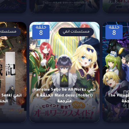
حلقة
حلقة
مسلسلات انمي
مسلسلات 
8
8
انمي Heroine Seijo Iie All Works
The Villager
Maid desu (Hokori) الحلقة 8
مترجمة
الحلقة 6