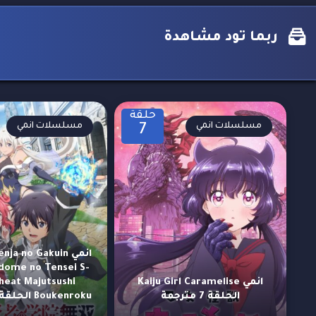
ربما تود مشاهدة
حلقة
مسلسلات انمي
مسلسلات انمي
7
انمي ja no Gakuin
dome no Tensei S-
انمي Kaiju Girl Caramelise
heat Majutsushi
الحلقة 7 مترجمة
Boukenroku الحلقة 8 مترجمة