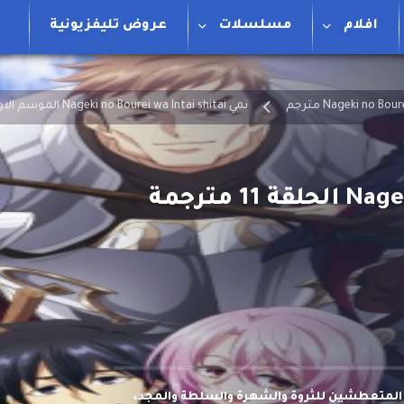
افلام
مسلسلات
عروض تليفزيونية
نمي Nageki no Bourei wa Intai shitai الموسم الاول مترجم
ن المتعطشين للثروة والشهرة والسلطة والمجد،