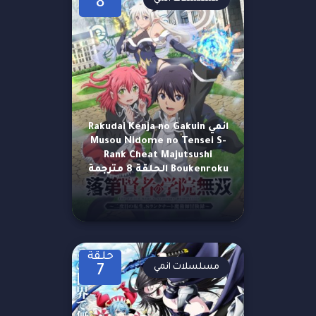
8
انمي Rakudai Kenja no Gakuin
Musou Nidome no Tensei S-
Rank Cheat Majutsushi
Boukenroku الحلقة 8 مترجمة
حلقة
مسلسلات انمي
7