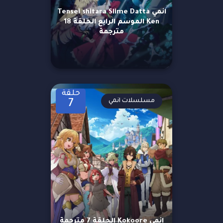
انمي Tensei shitara Slime Datta
Ken الموسم الرابع الحلقة 18
مترجمة
حلقة
مسلسلات انمي
7
انمي Kokoore الحلقة 7 مترجمة