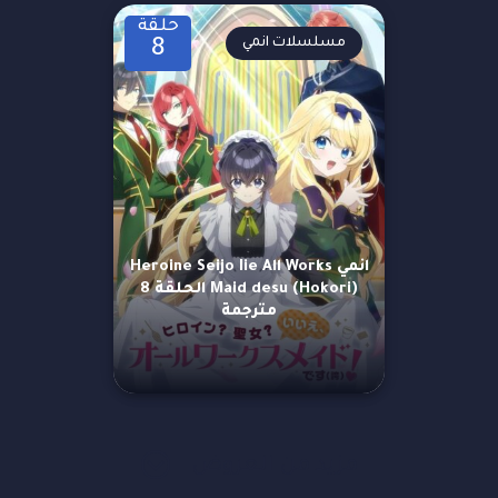
حلقة
مسلسلات انمي
8
انمي Heroine Seijo Iie All Works
Maid desu (Hokori) الحلقة 8
مترجمة
مزيد من العروض