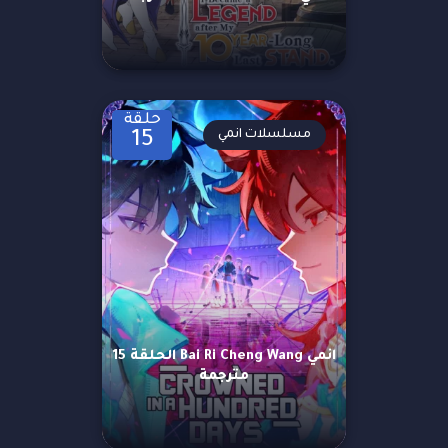
حلقة
مسلسلات انمي
15
انمي Bai Ri Cheng Wang الحلقة 15
مترجمة