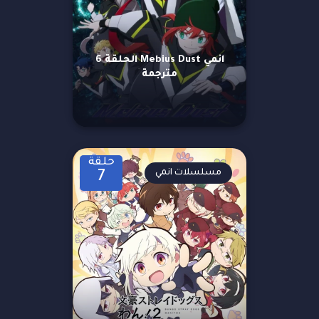
انمي Mebius Dust الحلقة 6
مترجمة
حلقة
مسلسلات انمي
7