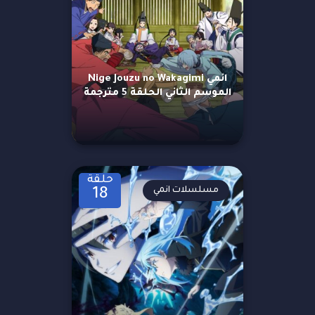
انمي Nige Jouzu no Wakagimi
الموسم الثاني الحلقة 5 مترجمة
حلقة
مسلسلات انمي
18