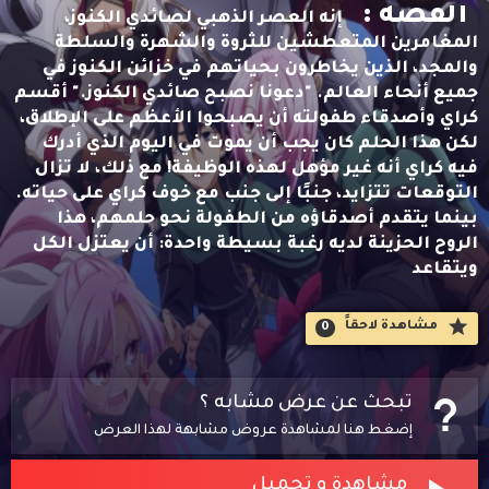
القصه :
إنه العصر الذهبي لصائدي الكنوز،
المغامرين المتعطشين للثروة والشهرة والسلطة
والمجد، الذين يخاطرون بحياتهم في خزائن الكنوز في
جميع أنحاء العالم. "دعونا نصبح صائدي الكنوز." أقسم
كراي وأصدقاء طفولته أن يصبحوا الأعظم على الإطلاق،
لكن هذا الحلم كان يجب أن يموت في اليوم الذي أدرك
فيه كراي أنه غير مؤهل لهذه الوظيفة! مع ذلك، لا تزال
التوقعات تتزايد، جنبًا إلى جنب مع خوف كراي على حياته.
بينما يتقدم أصدقاؤه من الطفولة نحو حلمهم، هذا
الروح الحزينة لديه رغبة بسيطة واحدة: أن يعتزل الكل
ويتقاعد
مشاهدة لاحقاََ
0
تبحث عن عرض مشابه ؟
إضغط هنا لمشاهدة عروض مشابهة لهذا العرض
مشاهدة و تحميل