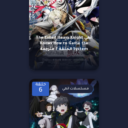
انمي The Exiled Heavy Knight
Knows How to Game the
System الحلقة 7 مترجمة
حلقة
مسلسلات انمي
6