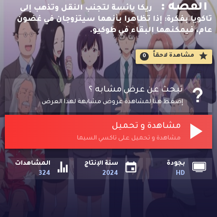
القصه :
ريكا يائسة لتجنب النقل وتذهب إلى
تاكويا بفكرة: إذا تظاهرا بأنهما سيتزوجان في غضون
عام، فيمكنهما البقاء في طوكيو.
مشاهدة لاحقاََ
0
تبحث عن عرض مشابه ؟
إضغط هنا لمشاهدة عروض مشابهة لهذا العرض
مشاهدة و تحميل
مشاهدة و تحميل على تاكسي السيما
بجودة
سنة الإنتاج
المشاهدات
324
2024
HD