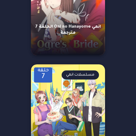
انمي Oni no Hanayome الحلقة 7
مترجمة
حلقة
مسلسلات انمي
7