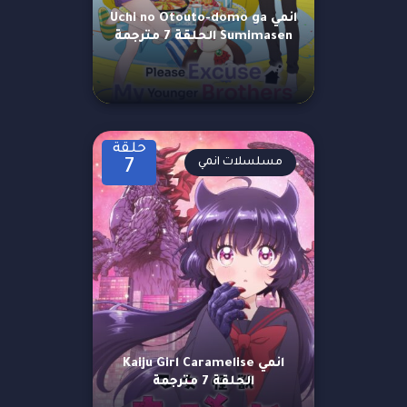
انمي Uchi no Otouto-domo ga
Sumimasen الحلقة 7 مترجمة
حلقة
مسلسلات انمي
7
انمي Kaiju Girl Caramelise
الحلقة 7 مترجمة