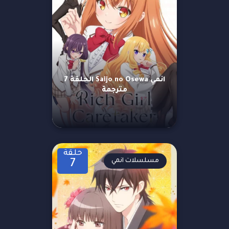
انمي Saijo no Osewa الحلقة 7
مترجمة
حلقة
مسلسلات انمي
7