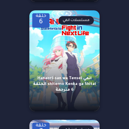
حلقة
مسلسلات انمي
6
انمي Hanaori-san wa Tensei
shitemo Kenka ga Shitai الحلقة
6 مترجمة
حلقة