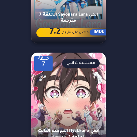
انمي Sayonara Lara الحلقة 7
مترجمة
7.2
IMDb
حاصل على تقييم
حلقة
مسلسلات انمي
7
انمي Hyakkano الموسم الثالث