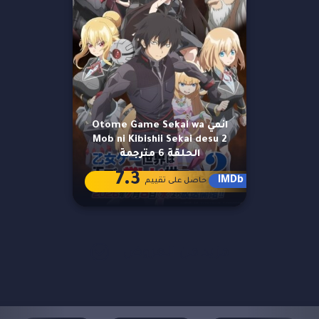
انمي Otome Game Sekai wa
Mob ni Kibishii Sekai desu 2
الحلقة 6 مترجمة
7.3
IMDb
حاصل على تقييم
مزيد من العروض