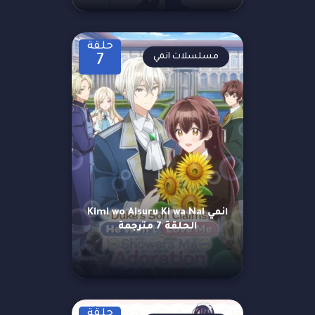
حلقة
مسلسلات انمي
7
انمي Kimi wo Aisuru Ki wa Nai
الحلقة 7 مترجمة
حلقة