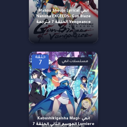
انمي Mahou Shoujo Lyrical
Nanoha EXCEEDS: Gun Blaze
Vengeance الحلقة 7 مترجمة
حلقة
مسلسلات انمي
7
انمي Kabushikigaisha Magi-
Lumiere الموسم الثاني الحلقة 7