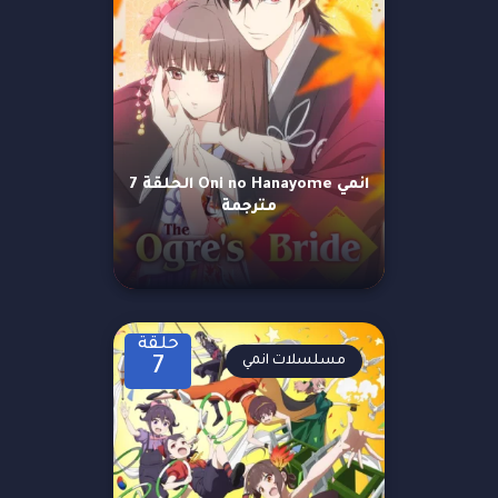
انمي Oni no Hanayome الحلقة 7
مترجمة
حلقة
مسلسلات انمي
7