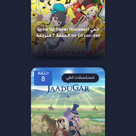
انمي Grow Up Show: Himawari
no Circus-dan الحلقة 7 مترجمة
حلقة
مسلسلات انمي
8