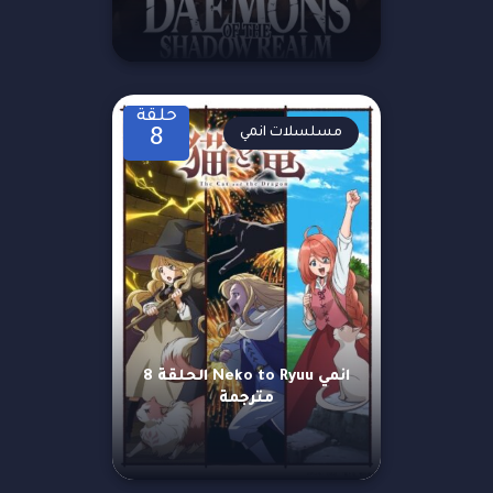
حلقة
مسلسلات انمي
8
انمي Neko to Ryuu الحلقة 8
مترجمة