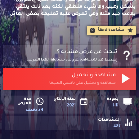
بشكل رهيب,ولا شيء منطقي.لكنه بعد ذلك يلتقي
بلاعب جيد مثله,وهي تعرض عليه تعليمه بعض المآثر.
مشاهدة لاحقاََ
0
تبحث عن عرض مشابه ؟
إضغط هنا لمشاهدة عروض مشابهة لهذا العرض
مشاهدة و تحميل
مشاهدة و تحميل على تاكسي السيما
بجودة
سنة الإنتاج
مدة
العرض
2021
HD
24 دقيقة
المشاهدات
487