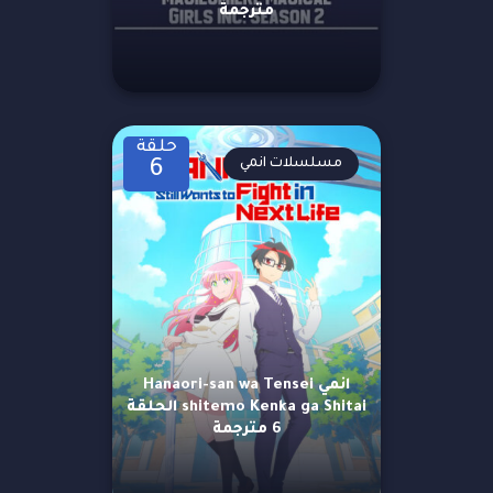
مترجمة
حلقة
مسلسلات انمي
6
انمي Hanaori-san wa Tensei
shitemo Kenka ga Shitai الحلقة
6 مترجمة