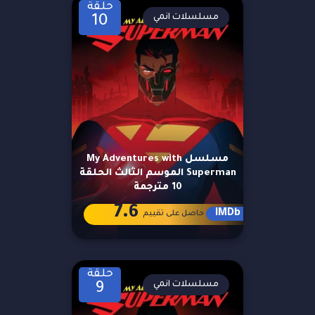
حلقة
مسلسلات انمي
10
مسلسل My Adventures with
Superman الموسم الثالث الحلقة
10 مترجمة
7.6
IMDb
حاصل على تقييم
حلقة
مسلسلات انمي
9