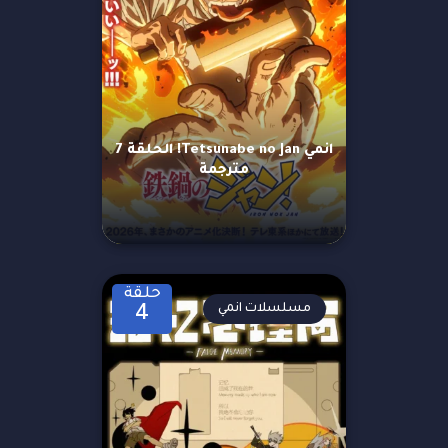
انمي Tetsunabe no Jan! الحلقة 7
مترجمة
حلقة
مسلسلات انمي
4