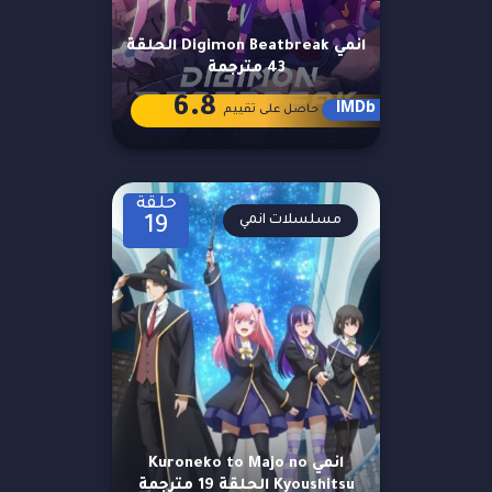
انمي Digimon Beatbreak الحلقة
43 مترجمة
6.8
IMDb
حاصل على تقييم
حلقة
مسلسلات انمي
19
انمي Kuroneko to Majo no
Kyoushitsu الحلقة 19 مترجمة