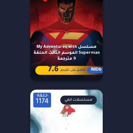
مسلسل My Adventures with
Superman الموسم الثالث الحلقة
9 مترجمة
7.6
IMDb
حاصل على تقييم
حلقة
مسلسلات انمي
1174