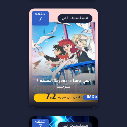
حلقة
مسلسلات انمي
7
انمي Sayonara Lara الحلقة 7
مترجمة
7.2
IMDb
حاصل على تقييم
حلقة
مسلسلات انمي