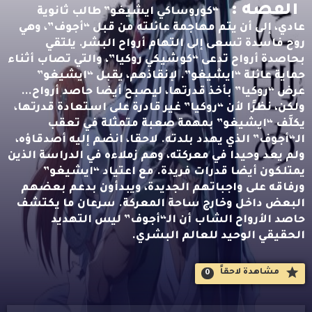
القصه :
“كوروساكي ايشيغو” طالب ثانوية
عادي، إلى أن يتم مهاجمة عائلته من قبل “أجوف”، وهي
روح فاسدة تسعى إلى التهام أرواح البشر. يلتقي
بحاصدة أرواح تدعى “كوشيكي روكيا”، والتي تصاب أثناء
حماية عائلة “ايشيغو”. لإنقاذهم، يقبل “ايشيغو”
عرض “روكيا” بأخذ قدرتها، ليصبح أيضا حاصد أرواح…
ولكن، نظرًا لأن “روكيا” غير قادرة على استعادة قدرتها،
يكلَّف “ايشيغو” بمهمة صعبة متمثلة في تعقب
الـ“أجوف” الذي يهدد بلدته. لاحقا، انضم إليه أصدقاؤه،
ولم يعد وحيدا في معركته، وهم زملاءه في الدراسة الذين
يمتلكون أيضا قدرات فريدة. مع اعتياد “ايشيغو”
ورفاقه على واجباتهم الجديدة، ويبدأون بدعم بعضهم
البعض داخل وخارج ساحة المعركة. سرعان ما يكتشف
حاصد الأرواح الشاب أن الـ“أجوف” ليس التهديد
الحقيقي الوحيد للعالم البشري.
مشاهدة لاحقاََ
0