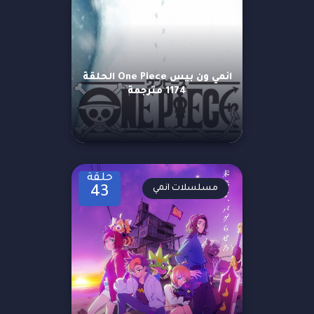
انمي ون بيس One Piece الحلقة
1174 مترجمة
حلقة
مسلسلات انمي
43