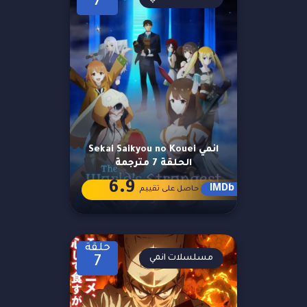
7
انمي Sekai Saikyou no Kouei
الحلقة 7 مترجمة
6.9
IMDb
حاصل على تقييم
حلقة
مسلسلات انمي
7