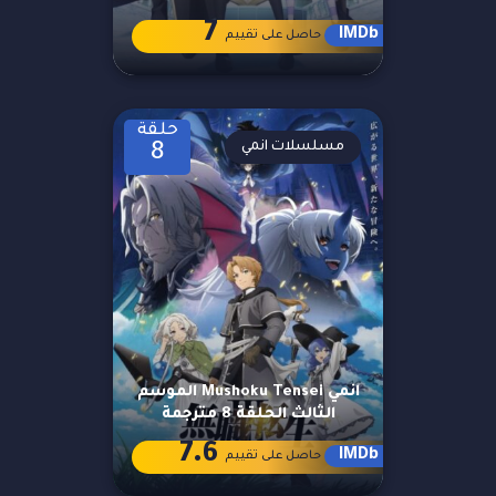
7
IMDb
حاصل على تقييم
حلقة
مسلسلات انمي
8
انمي Mushoku Tensei الموسم
الثالث الحلقة 8 مترجمة
7.6
IMDb
حاصل على تقييم