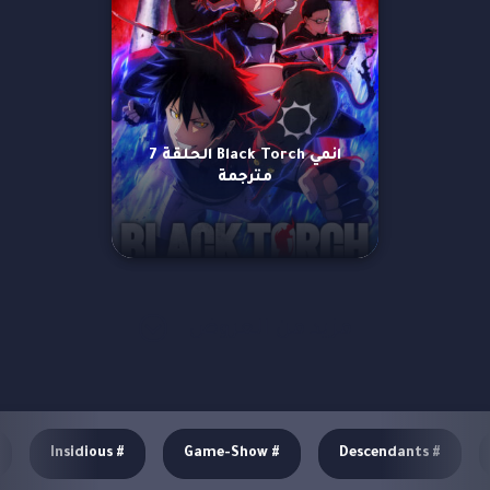
انمي Black Torch الحلقة 7
مترجمة
مزيد من العروض
Insidious
#
Game-Show
#
Descendants
#