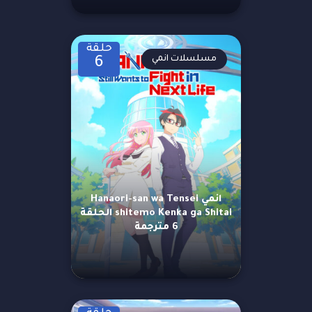
حلقة
مسلسلات انمي
6
انمي Hanaori-san wa Tensei
shitemo Kenka ga Shitai الحلقة
6 مترجمة