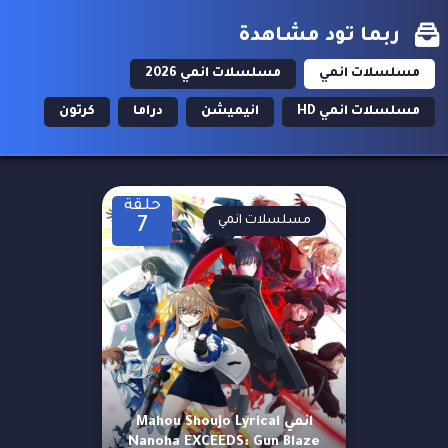
ربما تود مشاهدة
مسلسلات انمي
مسلسلات انمي 2026
مسلسلات انمي HD
انيميشن
دراما
كرتون
حلقة
مسلسلات انمي
7
انمي Mahou Shoujo Lyrical
Nanoha EXCEEDS: Gun Blaze