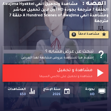
القصه :
مشاهدة وتحميل انمي Awajima Hyakkei
الحلقة 7 مترجمة بجودة HD اون لاين تحميل مباشر
ومشاهدة انمي A Hundred Scenes of Awajima حلقة 7
مترجمة
مشاهدة لاحقاََ
0
تبحث عن عرض مشابه ؟
إضغط هنا لمشاهدة عروض مشابهة لهذا العرض
مشاهدة و تحميل
مشاهدة و تحميل على تاكسي السيما
بجودة
سنة الإنتاج
المشاهدات
650
2026
HD