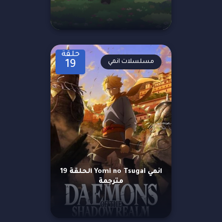
حلقة
مسلسلات انمي
19
انمي Yomi no Tsugai الحلقة 19
مترجمة