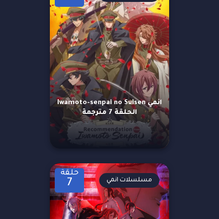
انمي Iwamoto-senpai no Suisen
الحلقة 7 مترجمة
حلقة
مسلسلات انمي
7