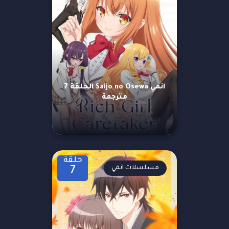
انمي Saijo no Osewa الحلقة 7
مترجمة
حلقة
مسلسلات انمي
7