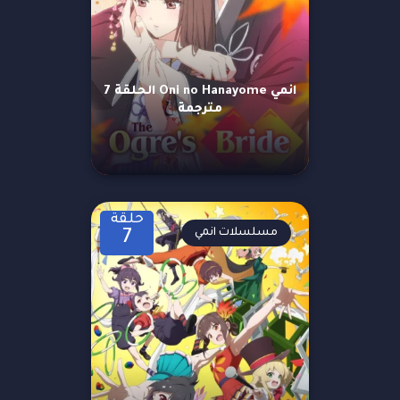
انمي Oni no Hanayome الحلقة 7
مترجمة
حلقة
مسلسلات انمي
7