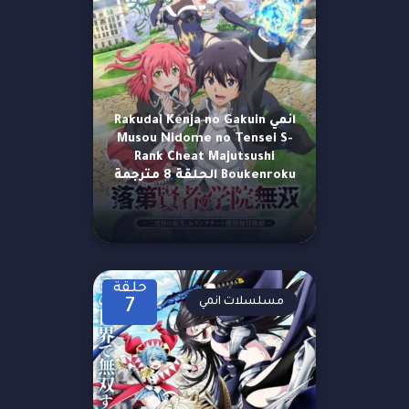
انمي Rakudai Kenja no Gakuin
Musou Nidome no Tensei S-
Rank Cheat Majutsushi
Boukenroku الحلقة 8 مترجمة
حلقة
مسلسلات انمي
7