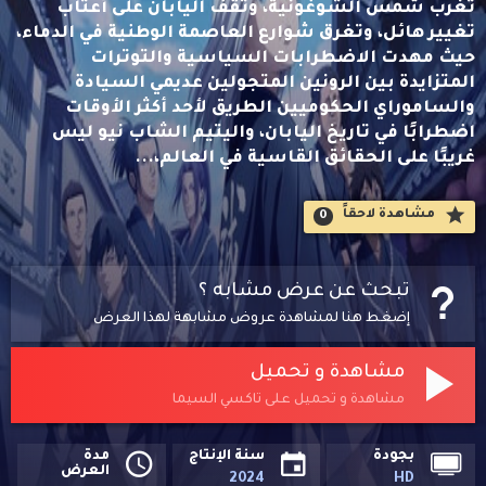
تغرب شمس الشوغونية، وتقف اليابان على أعتاب
تغيير هائل، وتغرق شوارع العاصمة الوطنية في الدماء،
حيث مهدت الاضطرابات السياسية والتوترات
المتزايدة بين الرونين المتجولين عديمي السيادة
والساموراي الحكوميين الطريق لأحد أكثر الأوقات
اضطرابًا في تاريخ اليابان، واليتيم الشاب نيو ليس
غريبًا على الحقائق القاسية في العالم،...
مشاهدة لاحقاََ
0
تبحث عن عرض مشابه ؟
إضغط هنا لمشاهدة عروض مشابهة لهذا العرض
مشاهدة و تحميل
مشاهدة و تحميل على تاكسي السيما
بجودة
سنة الإنتاج
مدة
العرض
2024
HD