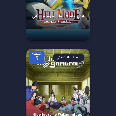
انمي Hell Mode الموسم الثاني
الحلقة 7 مترجمة
حلقة
مسلسلات انمي
5
انمي Nige Jouzu no Wakagimi