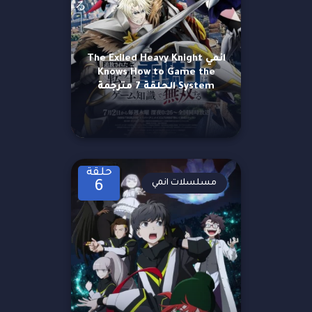
انمي The Exiled Heavy Knight
Knows How to Game the
System الحلقة 7 مترجمة
حلقة
مسلسلات انمي
6