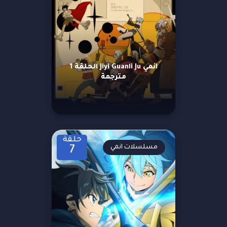
انمي Jiyi Guanli Ju الحلقة 1
مترجمة
حلقة
مسلسلات انمي
7