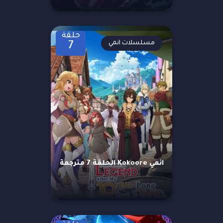
حلقة
مسلسلات انمي
7
انمي Kokoore الحلقة 7 مترجمة