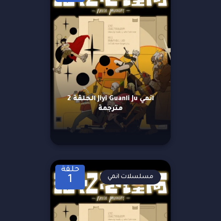
انمي Jiyi Guanli Ju الحلقة 2
مترجمة
حلقة
مسلسلات انمي
1