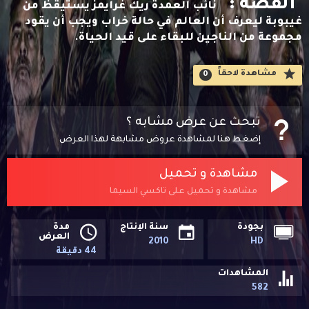
القصه :
نائب العمدة ريك غرايمز يستيقظ من
غيبوبة ليعرف أن العالم في حالة خراب ويجب أن يقود
مجموعة من الناجين للبقاء على قيد الحياة.
مشاهدة لاحقاََ
0
تبحث عن عرض مشابه ؟
إضغط هنا لمشاهدة عروض مشابهة لهذا العرض
مشاهدة و تحميل
مشاهدة و تحميل على تاكسي السيما
بجودة
سنة الإنتاج
مدة
العرض
2010
HD
44 دقيقة
المشاهدات
582